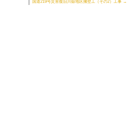
国道219号災害復旧川嶽地区擁壁工（その2）工事
→